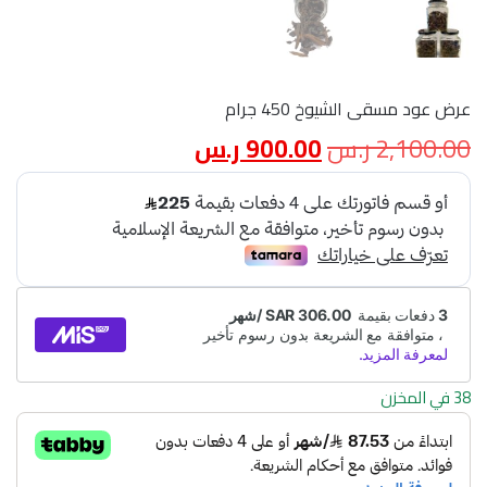
عرض عود مسقى الشيوخ 450 جرام
2,100.00
ر.س
900.00
ر.س
38 في المخزن