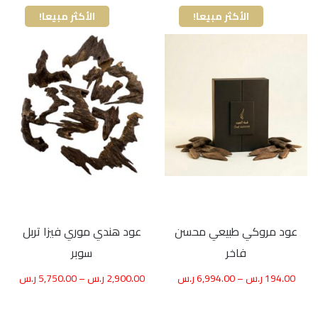
الأكثر مبيعا!
الأكثر مبيعا!
عود مروكي طبيعي محسن
عود هندي موري فيزا تربل
فاخر
سوبر
194.00
ر.س
–
6,994.00
ر.س
2,900.00
ر.س
–
5,750.00
ر.س