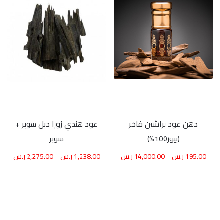
دهن عود براشين فاخر
عود هندي زورا دبل سوبر +
(بيور100%)
سوبر
195.00
ر.س
–
14,000.00
ر.س
1,238.00
ر.س
–
2,275.00
ر.س