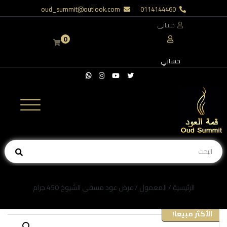
oud_summit@outlook.com
0114144460
حسابى
0
حسابي
الرئيسية
/
المعمول
/ عرض عود مسقى الشيوخ 450 جرام
الأكثر مبيعا!