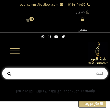
oud_summit@outlook.com
0114144460
حسابى
0
حسابي
الرئيسية
/
البخور
/ عود هندي زورا دبل + تربل سوبر غابة انفال
الأكثر مبيعا!