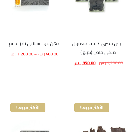
عرض حصري ٤ علب معمول
دهن عود سيلاني نادر قديم
ملكي خاص (كيلو )
400.00
ر.س
–
1,200.00
ر.س
1,200.00
ر.س
850.00
ر.س
الأكثر مبيعا!
الأكثر مبيعا!