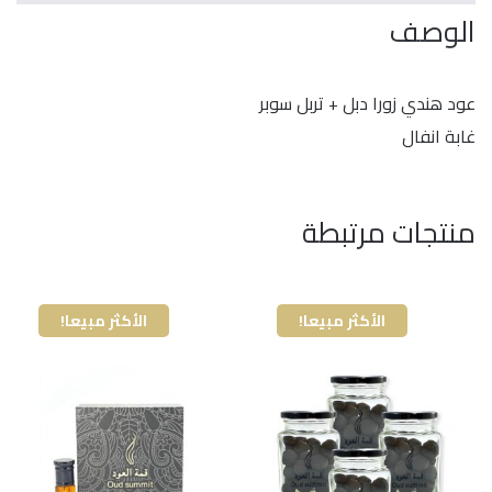
الوصف
عود هندي زورا دبل + تربل سوبر
غابة انفال
منتجات مرتبطة
الأكثر مبيعا!
الأكثر مبيعا!