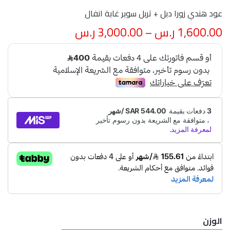
عود هندي زورا دبل + تربل سوبر غابة انفال
1,600.00
ر.س
–
3,000.00
ر.س
الوزن