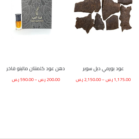
عود بورمي دبل سوبر
دهن عود كلمنتان مالينو فاخر
1,175.00
ر.س
–
2,150.00
ر.س
200.00
ر.س
–
590.00
ر.س