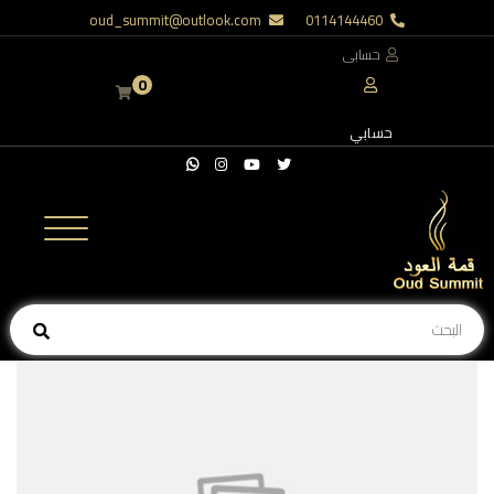
oud_summit@outlook.com
0114144460
حسابى
0
حسابي