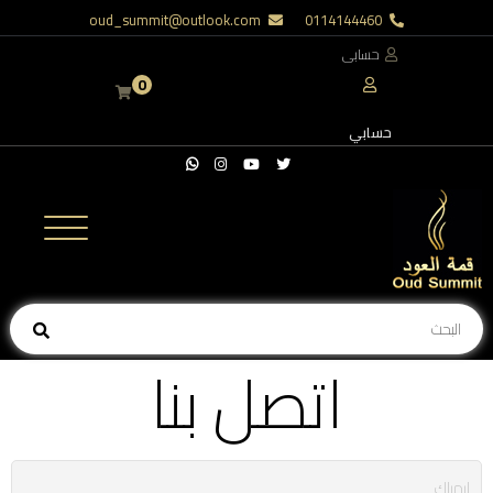
oud_summit@outlook.com
0114144460
حسابى
0
حسابي
اتصل بنا