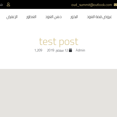
حس
oud_summit@outlook.com
عروض قمة العود
البخور
دهن العود
العطور
الزعفران
test post
Admin
12 سبتمبر، 2019
1,209