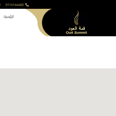
0114144460
الرئيسية