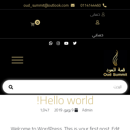
oud_summit@outlook.com
0114144460
حسابى
0
حسابي
Hello world!
Admin
9 يونيو، 2019
1,047
Welcome to WordPress. This is your first post. Edit